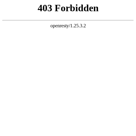
k8凯发旗舰
Toggle Navigation
业务咨询：
18523514416
首页
产品中心
综合性外包
劳务派遣
人事代理
职业教育
猎头服务
服务说明
职位搜索
热门岗位
企业招工
职位搜索
我的简历
新闻中心
杰博快新闻
行业咨询